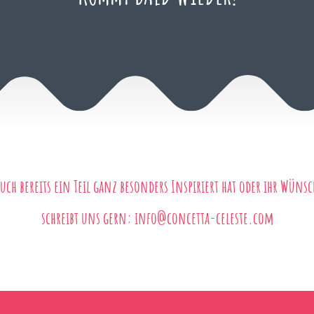
ch bereits ein Teil ganz besonders Inspiriert hat oder ihr Wünsc
schreibt uns gern: info@concetta-celeste.com